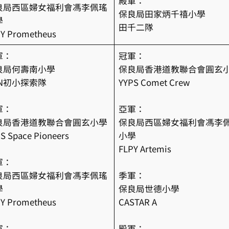
殿軍：
良局西區婦女福利會馮李佩瑤
保良局田家炳千禧小學
學
田千二隊
Y Prometheus
軍：
冠軍：
良局何壽南小學
保良局香港道教聯合會圓玄
SN初小探索隊
YYPS Comet Crew
軍：
亞軍：
良局香港道教聯合會圓玄小學
保良局西區婦女福利會馮李
S Space Pioneers
小學
FLPY Artemis
軍：
良局西區婦女福利會馮李佩瑤
季軍：
學
保良局世德小學
Y Prometheus
CASTAR A
軍：
殿軍：