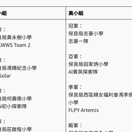
小組
高小組
冠軍：
軍：
保良局志豪小學
良局黃永樹小學
志豪一隊
KWWS Team 2
亞軍：
軍：
保良局田家炳小學
良局馮晴紀念小學
AI菁英探索隊
Solar
季軍：
軍：
保良局西區婦女福利會馮李
良局何壽南小學
小學
SN初小探索隊
FLPY Artemis
軍：
殿軍：
良局莊啟程小學