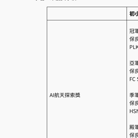
初
冠
保
PL
亞
保
FC 
AI航天探索獎
季
保
H
殿
保