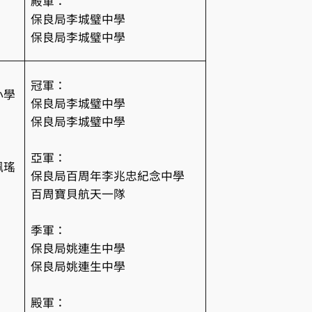
殿軍：
保良局李城璧中學
保良局李城璧中學
冠軍：
小學
保良局李城璧中學
保良局李城璧中學
亞軍：
佩瑤
保良局百周年李兆忠紀念中學
百周寶貝航天一隊
季軍：
保良局姚連生中學
保良局姚連生中學
殿軍：