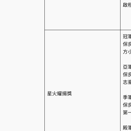
啟
冠
保
方
亞
保
志
星火耀揚獎
季
保
第
殿