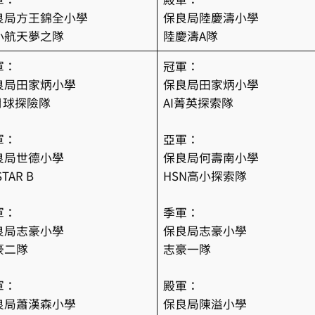
良局方王錦全小學
保良局陸慶濤小學
小航天夢之隊
陸慶濤A隊
軍：
冠軍：
良局田家炳小學
保良局田家炳小學
I月球探險隊
AI菁英探索隊
軍：
亞軍：
良局世德小學
保良局何壽南小學
STAR B
HSN高小探索隊
軍：
季軍：
良局志豪小學
保良局志豪小學
豪二隊
志豪一隊
軍：
殿軍：
良局蕭漢森小學
保良局陳溢小學