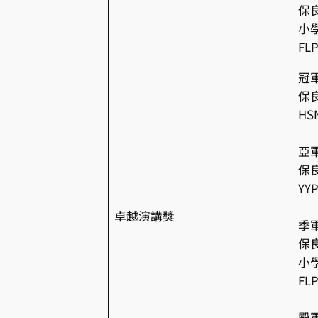
保
小
FLP
冠
保
H
亞
保
YYP
卓越演講獎
季
保
小
FLP
殿