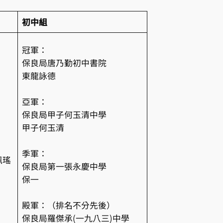
初中組
冠軍：
保良局唐乃勤初中書院
東龍詠德
亞軍：
保良局甲子何玉清中學
甲子何玉清
季軍：
佩瑤
保良局第一張永慶中學
保一
殿軍：（排名不分先後）
保良局羅傑承(一九八三)中學