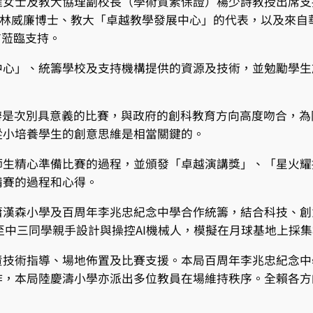
雁女士及教大協理副校長（學術質素保證）楊少詩教授出席支
主任林威廉博士、教大「卓越教學發展中心」的代表，以及來自
均有蒞臨支持。
中心」、統籌學校及支持機構提供的資源及技術，並勉勵學生
大合辦是次別具意義的比賽，與政府的創科教育方向高度吻合，
從小培養學生的創意思維是相當關鍵的。
生精心準備比賽的過程，並頒發「卓越演講獎」、「星火耀
備賽的過程和心得。
蕭漢森小學及百周年李兆忠紀念中學合作統籌，結合科技、創
三至中三同學親手設計與操控AI機械人，模擬在月球基地上採
責技術指導、場地佈置及比賽支援。本局百周年李兆忠紀念中
作，本局陸慶濤小學亦派出多位教員在場維持秩序。全賴各方