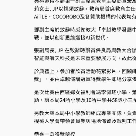
典禮邀得本局第一副主席兼教育主委鄧宣宏
莉女士, JP以視頻致辭，教育局首席教育
AiTLE、COCOROBO及各贊助機構的代表
鄧副主席於致辭時感謝教大「卓越教學發展
戰，並以創新思維迎接AI新世代。
張副局長, JP 在致辭時讚賞保良局與教
智能與航天科技是未來重要發展方向，故此
於典禮上，參加者欣賞活動花絮影片，回顧師
獎」，並由卓越演講冠軍得獎學生即場分享
是次比賽由西區婦女福利會馮李佩瑤小學、
題，讓本局24所小學及10所中學共58隊小
另教大與本局中小學教師組成專業團隊，負
機械人學會帶領會員參與場地佈置及裁判工
恭喜一眾獲獎學校