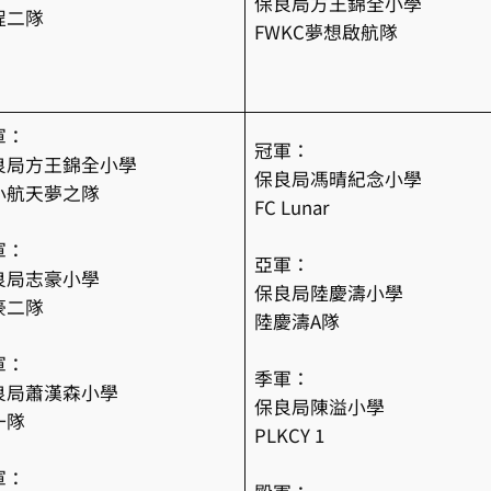
保良局方王錦全小學
程二隊
FWKC夢想啟航隊
軍：
冠軍：
良局方王錦全小學
保良局馮晴紀念小學
小航天夢之隊
FC Lunar
軍：
亞軍：
良局志豪小學
保良局陸慶濤小學
豪二隊
陸慶濤A隊
軍：
季軍：
良局蕭漢森小學
保良局陳溢小學
一隊
PLKCY 1
軍：