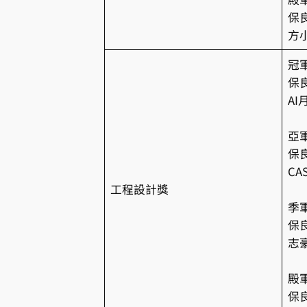
保
方
冠
保
A
亞
保
CA
工程設計獎
季
保
志
殿
保