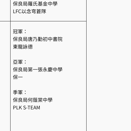
保良局羅氏基金中學
LFC以念穹蒼隊
冠軍：
保良局唐乃勤初中書院
東龍詠德
亞軍：
保良局第一張永慶中學
保一
季軍：
保良局何蔭棠中學
PLK S-TEAM